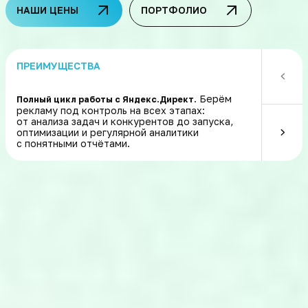
НАШИ ЦЕНЫ
ПОРТФОЛИО
ПРЕИМУЩЕСТВА
Берём
Полный цикл работы с Яндекс.Директ.
Быстрая и у
рекламу под контроль на всех этапах:
запускаем 
от анализа задач и конкурентов до запуска,
цели в Янд
оптимизации и регулярной аналитики
контролиру
с понятными отчётами.
уведомляем